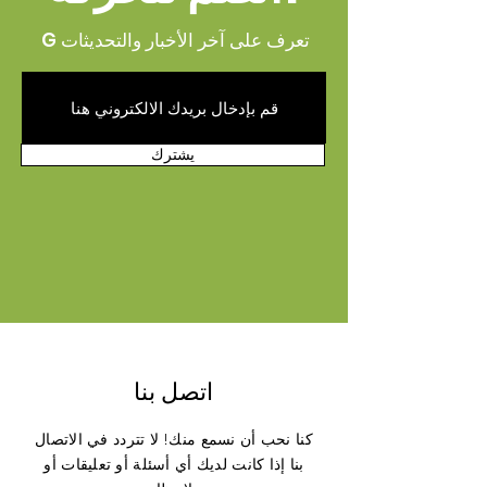
في موقعك ويمكنها أيضًا تعزيز تحسين
محركات البحث لموقعك.
G تعرف على آخر الأخبار والتحديثات
يشترك
اتصل بنا
كنا نحب أن نسمع منك! لا تتردد في الاتصال
بنا إذا كانت لديك أي أسئلة أو تعليقات أو