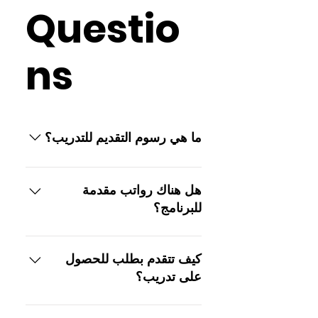
Questio
ns
ما هي رسوم التقديم للتدريب؟
لا توجد رسوم لتقديم طلب للحصول
على برنامج EIP أو المشاركة فيه.
هل هناك رواتب مقدمة
للبرنامج؟
لا يتم دفع جميع وظائف برنامج EIP
للتدريب الداخلي (بناءً على الأموال
كيف تتقدم بطلب للحصول
المتاحة) يتم تقديم أنشطة التطوير
على تدريب؟
المهني المجانية طوال فترة البرنامج.
تتكون عملية التقديم من خطوتين.